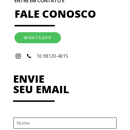
ENTRE EM CONTATO E
FALE CONOSCO
WHATSAPP
16 98120-4015
ENVIE
SEU EMAIL
N
o