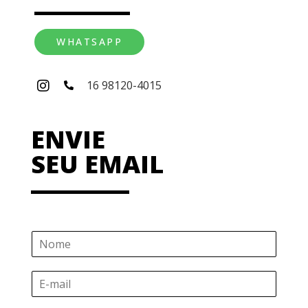
WHATSAPP
16 98120-4015
ENVIE
SEU EMAIL
N
o
m
E
e
-
*
m