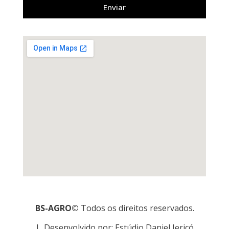
o
Enviar
*
BS-AGRO©
Todos os direitos reservados.
| Desenvolvido por: Estúdio Daniel Jericó