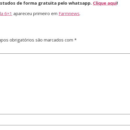
 estudos de forma gratuita pelo whatsapp.
Clique aqui
!
ala 6×1
apareceu primeiro em
Farmnews
.
pos obrigatórios são marcados com
*