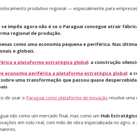
deslocamento produtivo regional — especialmente para empresas
e impõe agora não é se o Paraguai consegue atrair fábrica
orma regional de produção.
 apenas como uma economia pequena e periférica. Nas últim
nais e globais.
érica a plataforma estratégica global
: a construção silen
e economia periférica a plataforma estratégica global
: a 
a sobre uma transformação que passou quase despercebida
ais.
to de usar o
Paraguai como plataforma de inovação
resolve uma 
guai não como um mercado final, mas como um
Hub Estratégic
ovações em solo real, com mão de obra especializada no agro, e 
maiores.