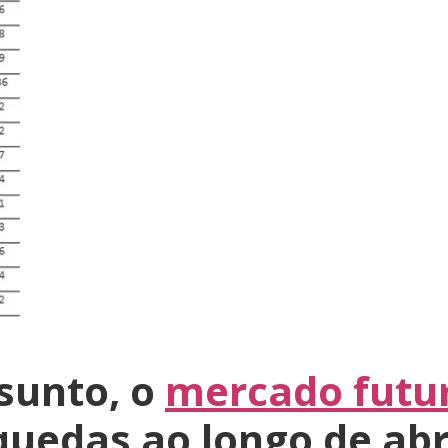
sunto, o
mercado futur
uedas ao longo de abril