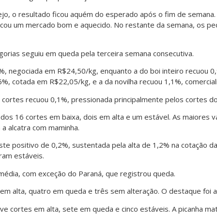
jo, o resultado ficou aquém do esperado após o fim de semana
ficou um mercado bom e aquecido. No restante da semana, os p
gorias seguiu em queda pela terceira semana consecutiva.
,6%, negociada em R$24,50/kg, enquanto a do boi inteiro recuou
6%, cotada em R$22,05/kg, e a da novilha recuou 1,1%, comercia
 cortes recuou 0,1%, pressionada principalmente pelos cortes 
 dos 16 cortes em baixa, dois em alta e um estável. As maiores v
a a alcatra com maminha.
ste positivo de 0,2%, sustentada pela alta de 1,2% na cotação d
ram estáveis.
 média, com exceção do Paraná, que registrou queda.
m alta, quatro em queda e três sem alteração. O destaque foi a 
ve cortes em alta, sete em queda e cinco estáveis. A picanha mat