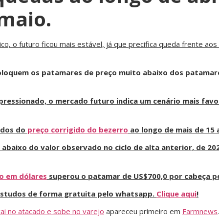
maio.
o, o futuro ficou mais estável, já que precifica queda frente aos
oloquem os patamares de preço muito abaixo dos patamare
pressionado, o mercado futuro indica um cenário mais favo
ados do
preço corrigido do bezerro
ao longo de mais de 15 a
abaixo do valor observado no ciclo de alta anterior, de 20
o em dólares
superou o patamar de US$700,0 por cabeça pe
 estudos de forma gratuita pelo whatsapp.
Clique aqui
!
ai no atacado e sobe no varejo
apareceu primeiro em
Farmnews
.