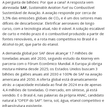
A pergunta de bilhões: Por que a cana? A resposta vem
abreviada:
SAF
,
Sustainable Aviation Fuel
ou Combustível
Sustentável de Aviação. A aviação responde por cerca de
3,5% das emissões globais de CO₂ e é um dos setores mais
difíceis de descarbonizar. Eletrificar aeronaves de longo
curso, com a tecnologia atual, não é viável. A solução escalável
de curto e médio prazo é o combustível produzido a partir de
fontes renováveis, e a rota mais competitiva no Brasil é o
Alcohol-to-Jet
, que parte do etanol.
A demanda global por SAF deve alcançar 17 milhões de
toneladas anuais até 2030, segundo estudo da
Kearney
em
parceria com o Fórum Econômico Mundial. A Europa já obriga
mistura mínima desde 2025; os Estados Unidos buscam 3
bilhões de galões anuais até 2030 e 100% de SAF na aviação
americana até 2050. A oferta global está dramaticamente
atrás: a capacidade instalada ao final de 2024 era de apenas
4,4 milhões de toneladas. O mercado, em síntese, já está
vendido. E o Brasil é, nas palavras da própria ANAC, candidato
natural à “OPEP do SAF”: terra, sol, água, etanol competitivo e
infraestrutura existente.