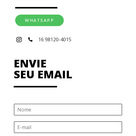
WHATSAPP
16 98120-4015
ENVIE
SEU EMAIL
N
o
m
E
e
-
*