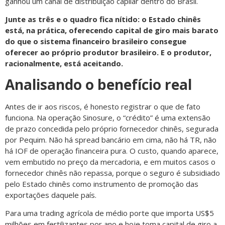
ganhou um canal de distribuição capilar dentro do Brasil.
Junte as três e o quadro fica nítido: o Estado chinês
está, na prática, oferecendo capital de giro mais barato
do que o sistema financeiro brasileiro consegue
oferecer ao próprio produtor brasileiro. E o produtor,
racionalmente, está aceitando.
Analisando o benefício real
Antes de ir aos riscos, é honesto registrar o que de fato
funciona. Na operação Sinosure, o “crédito” é uma extensão
de prazo concedida pelo próprio fornecedor chinês, segurada
por Pequim. Não há spread bancário em cima, não há TR, não
há IOF de operação financeira pura. O custo, quando aparece,
vem embutido no preço da mercadoria, e em muitos casos o
fornecedor chinês não repassa, porque o seguro é subsidiado
pelo Estado chinês como instrumento de promoção das
exportações daquele país.
Para uma trading agrícola de médio porte que importa US$5
milhões em fertilizantes por ano e hoje toma capital de giro a