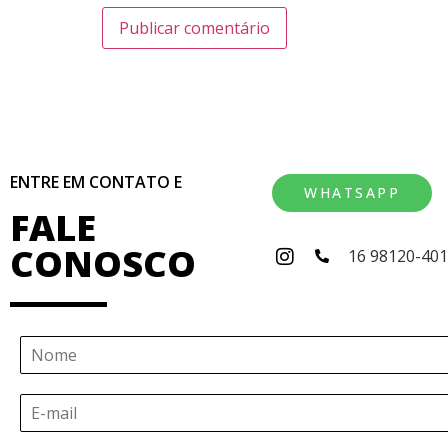
ENTRE EM CONTATO E
WHATSAPP
FALE
CONOSCO
16 98120-40
N
o
m
E
e
-
*
m