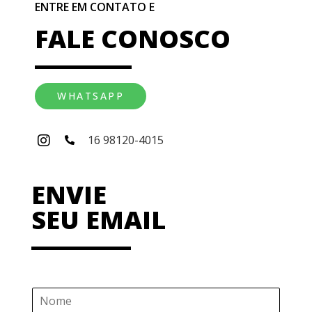
ENTRE EM CONTATO E
FALE CONOSCO
WHATSAPP
16 98120-4015
ENVIE
SEU EMAIL
N
o