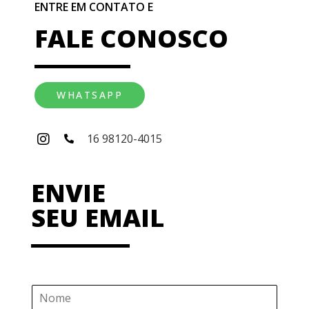
ENTRE EM CONTATO E
FALE CONOSCO
WHATSAPP
16 98120-4015
ENVIE
SEU EMAIL
N
o