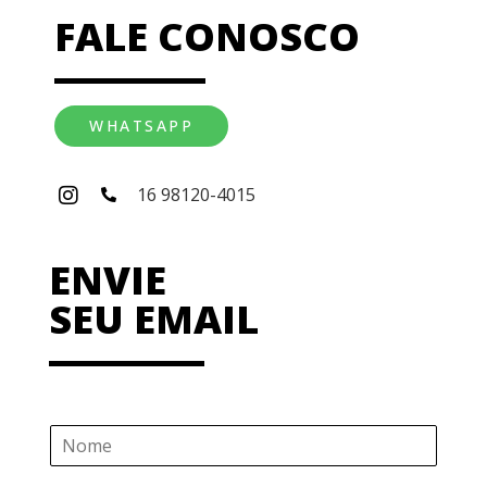
FALE CONOSCO
WHATSAPP
16 98120-4015
ENVIE
SEU EMAIL
N
o
m