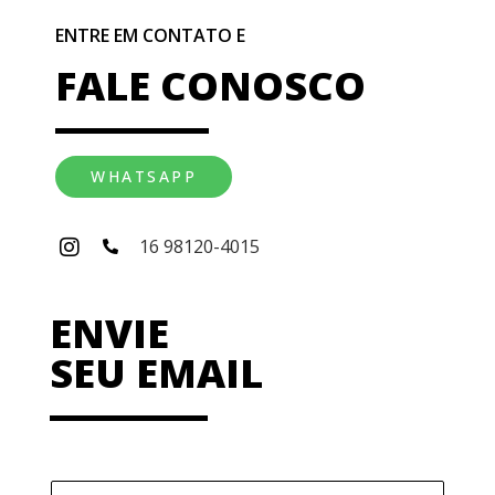
ENTRE EM CONTATO E
FALE CONOSCO
WHATSAPP
16 98120-4015
ENVIE
SEU EMAIL
N