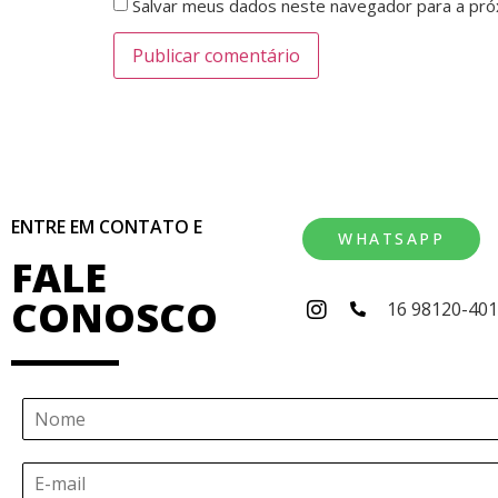
Salvar meus dados neste navegador para a pró
ENTRE EM CONTATO E
WHATSAPP
FALE
CONOSCO
16 98120-40
N
o
m
E
e
-
*