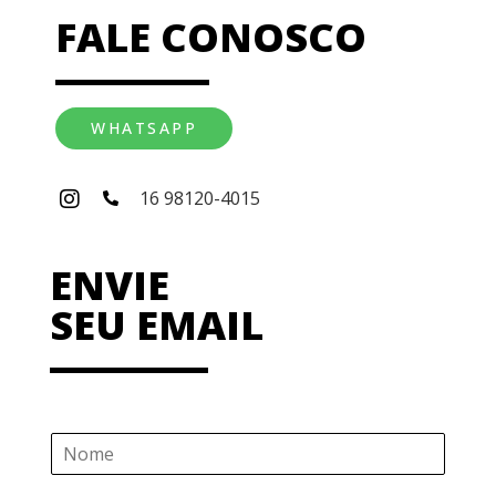
FALE CONOSCO
WHATSAPP
16 98120-4015
ENVIE
SEU EMAIL
N
o
m