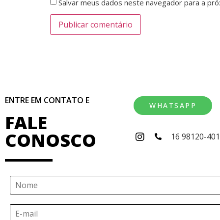
Salvar meus dados neste navegador para a pró
ENTRE EM CONTATO E
WHATSAPP
FALE
CONOSCO
16 98120-40
N
o
m
E
e
-
*