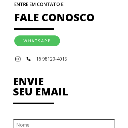
ENTRE EM CONTATO E
FALE CONOSCO
WHATSAPP
16 98120-4015
ENVIE
SEU EMAIL
N
o