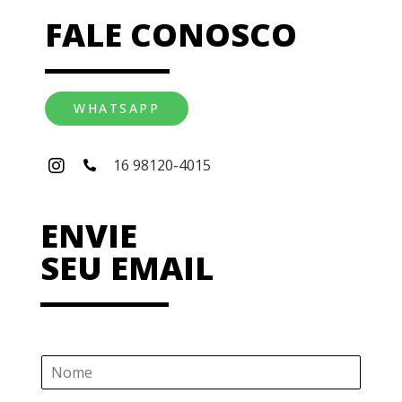
FALE CONOSCO
WHATSAPP
16 98120-4015
ENVIE
SEU EMAIL
N
o
m