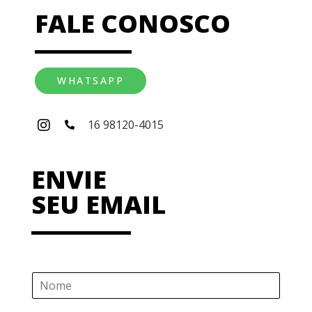
FALE CONOSCO
WHATSAPP
16 98120-4015
ENVIE
SEU EMAIL
N
o
m