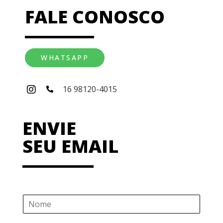
FALE CONOSCO
WHATSAPP
16 98120-4015
ENVIE
SEU EMAIL
N
o
m