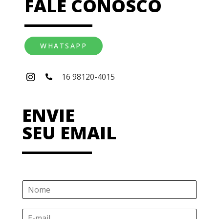
FALE CONOSCO
WHATSAPP
16 98120-4015
ENVIE
SEU EMAIL
N
o
m
E
e