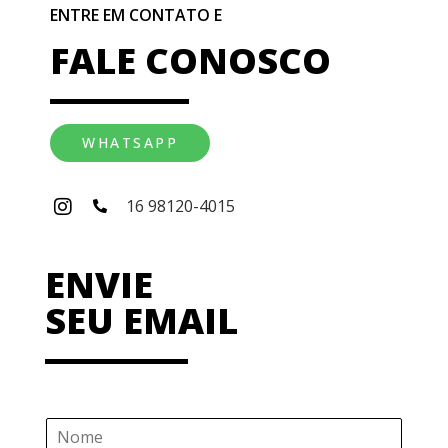
ENTRE EM CONTATO E
FALE CONOSCO
WHATSAPP
16 98120-4015
ENVIE
SEU EMAIL
N
o