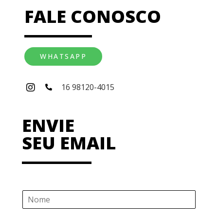
FALE CONOSCO
WHATSAPP
16 98120-4015
ENVIE
SEU EMAIL
N
o
m