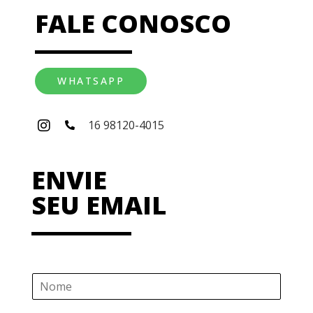
FALE CONOSCO
WHATSAPP
16 98120-4015
ENVIE
SEU EMAIL
N
o
m