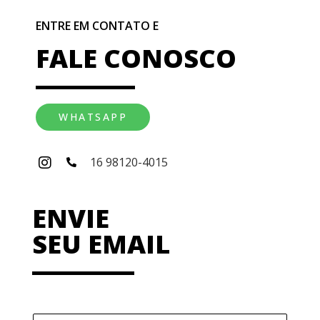
ENTRE EM CONTATO E
FALE CONOSCO
WHATSAPP
16 98120-4015
ENVIE
SEU EMAIL
N