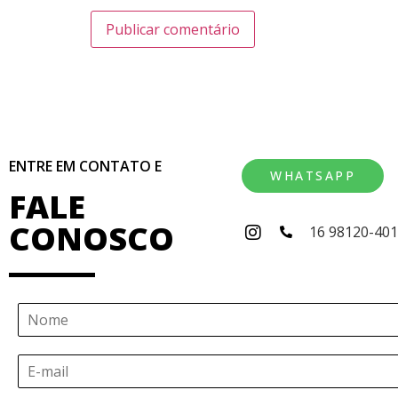
ENTRE EM CONTATO E
WHATSAPP
FALE
CONOSCO
16 98120-40
N
o
m
E
e
-
*
m