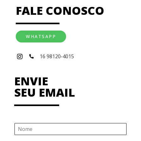
FALE CONOSCO
WHATSAPP
16 98120-4015
ENVIE
SEU EMAIL
N
o
m