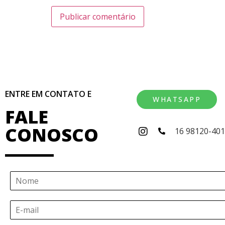
ENTRE EM CONTATO E
WHATSAPP
FALE
CONOSCO
16 98120-40
N
o
m
E
e
-
*
m