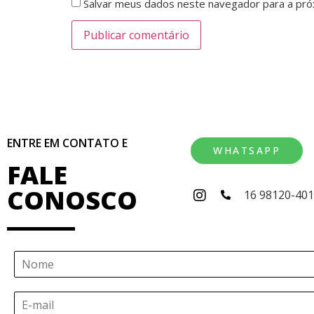
Salvar meus dados neste navegador para a pró
ENTRE EM CONTATO E
WHATSAPP
FALE
CONOSCO
16 98120-40
N
o
m
E
e
-
*