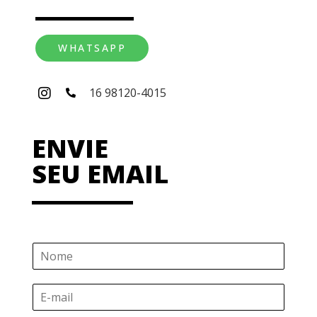
WHATSAPP
16 98120-4015
ENVIE
SEU EMAIL
N
o
m
E
e
-
*