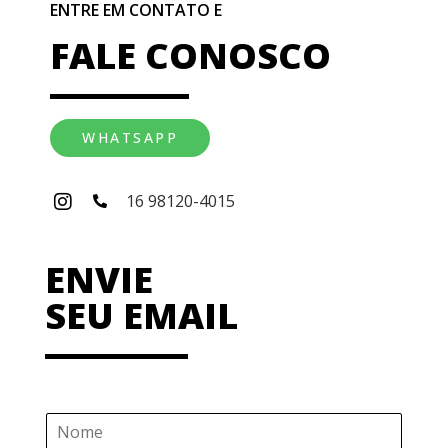
ENTRE EM CONTATO E
FALE CONOSCO
WHATSAPP
16 98120-4015
ENVIE
SEU EMAIL
N
o