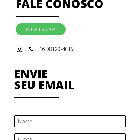
FALE CONOSCO
WHATSAPP
16 98120-4015
ENVIE
SEU EMAIL
N
o
m
E
e