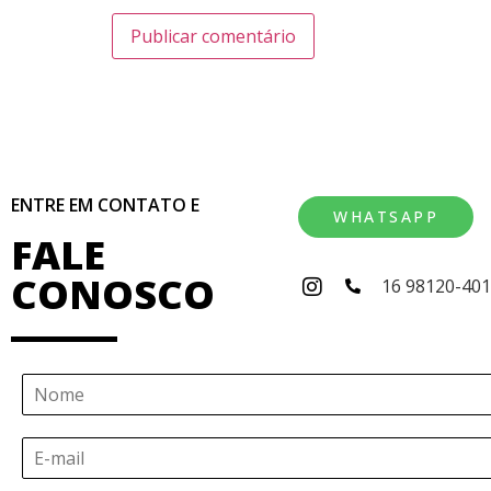
ENTRE EM CONTATO E
WHATSAPP
FALE
CONOSCO
16 98120-40
N
o
m
E
e
-
*
m