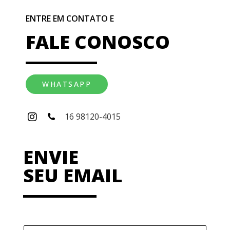
ENTRE EM CONTATO E
FALE CONOSCO
WHATSAPP
16 98120-4015
ENVIE
SEU EMAIL
N