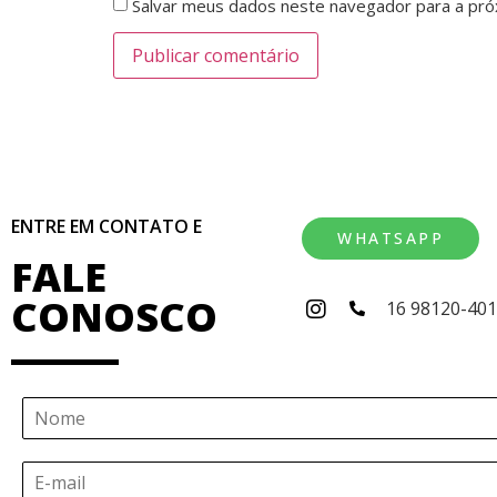
Salvar meus dados neste navegador para a pró
ENTRE EM CONTATO E
WHATSAPP
FALE
CONOSCO
16 98120-40
N
o
m
E
e
-
*