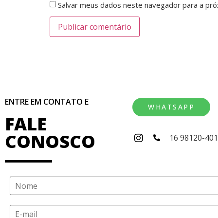
Salvar meus dados neste navegador para a pró
ENTRE EM CONTATO E
WHATSAPP
FALE
CONOSCO
16 98120-40
N
o
m
E
e