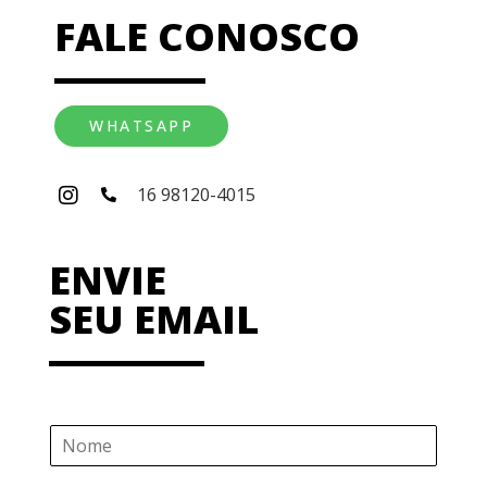
FALE CONOSCO
WHATSAPP
16 98120-4015
ENVIE
SEU EMAIL
N
o
m