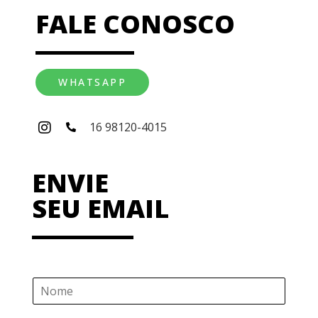
FALE CONOSCO
WHATSAPP
16 98120-4015
ENVIE
SEU EMAIL
N
o
m