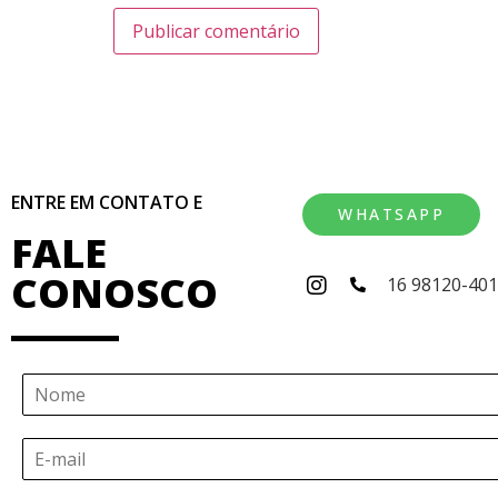
ENTRE EM CONTATO E
WHATSAPP
FALE
CONOSCO
16 98120-40
N
o
m
E
e
-
*
m