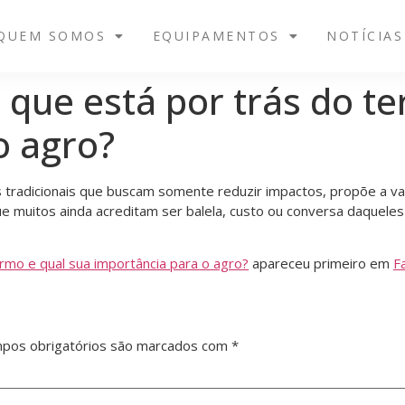
QUEM SOMOS
EQUIPAMENTOS
NOTÍCIAS
 que está por trás do te
o agro?
tradicionais que buscam somente reduzir impactos, propõe a valo
ue muitos ainda acreditam ser balela, custo ou conversa daquele
rmo e qual sua importância para o agro?
apareceu primeiro em
F
pos obrigatórios são marcados com
*