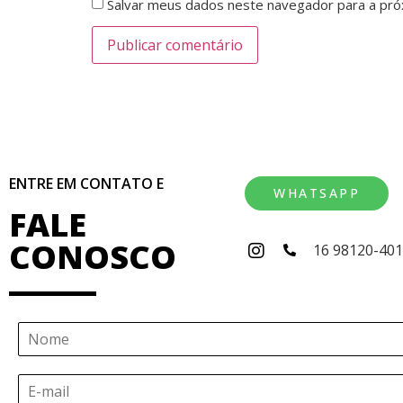
Salvar meus dados neste navegador para a pró
ENTRE EM CONTATO E
WHATSAPP
FALE
CONOSCO
16 98120-40
N
o
m
E
e
-
*