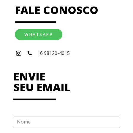
FALE CONOSCO
WHATSAPP
16 98120-4015
ENVIE
SEU EMAIL
N
o
m