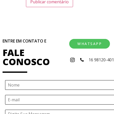
ENTRE EM CONTATO E
WHATSAPP
FALE
CONOSCO
16 98120-40
N
o
m
E
e
-
*
m
Á
a