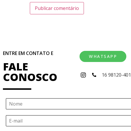
ENTRE EM CONTATO E
WHATSAPP
FALE
CONOSCO
16 98120-40
N
o
m
E
e
-
*
m