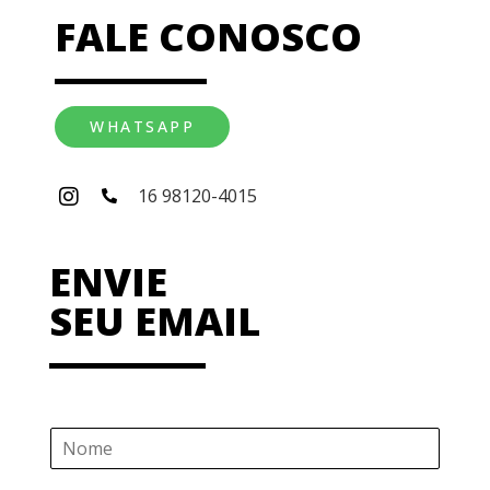
FALE CONOSCO
WHATSAPP
16 98120-4015
ENVIE
SEU EMAIL
N
o
m