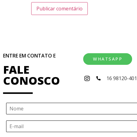
ENTRE EM CONTATO E
WHATSAPP
FALE
CONOSCO
16 98120-40
N
o
m
E
e
-
*
m