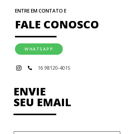
ENTRE EM CONTATO E
FALE CONOSCO
WHATSAPP
16 98120-4015
ENVIE
SEU EMAIL
N