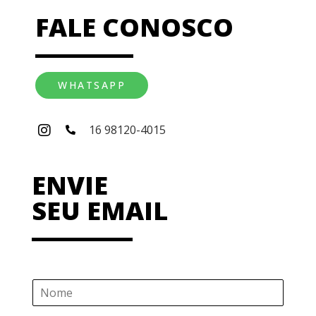
FALE CONOSCO
WHATSAPP
16 98120-4015
ENVIE
SEU EMAIL
N
o
m