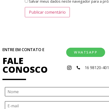
Salvar meus dados neste navegador para a pró
ENTRE EM CONTATO E
WHATSAPP
FALE
CONOSCO
16 98120-40
N
o
m
E
e
-
*