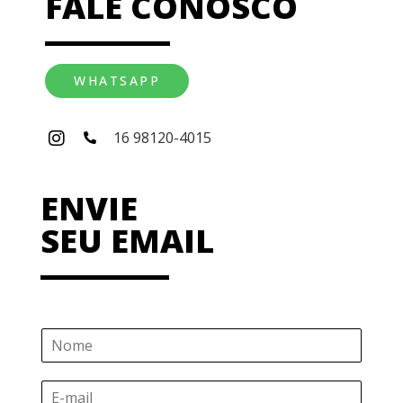
FALE CONOSCO
WHATSAPP
16 98120-4015
ENVIE
SEU EMAIL
N
o
m
E
e