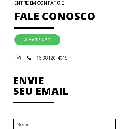
ENTRE EM CONTATO E
FALE CONOSCO
WHATSAPP
16 98120-4015
ENVIE
SEU EMAIL
N
o