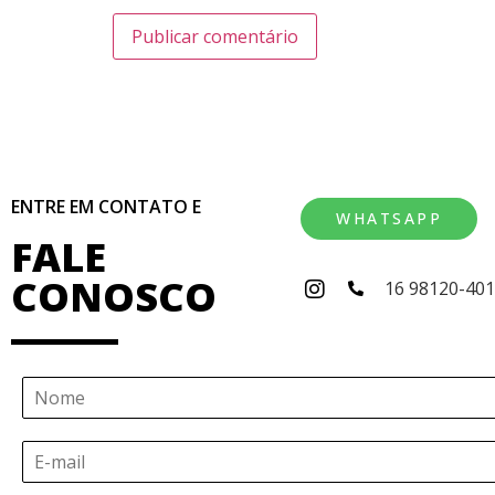
ENTRE EM CONTATO E
WHATSAPP
FALE
CONOSCO
16 98120-40
N
o
m
E
e
-
*
m